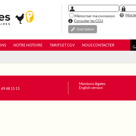
Mot de
Mémoriser ma connexion
Consulter les CGU
Inscription
ONS
NOTRE HISTOIRE
TARIFS ET CGV
NOUS CONTACTER
G
Mentions légales
English version
1 49 48 15 15