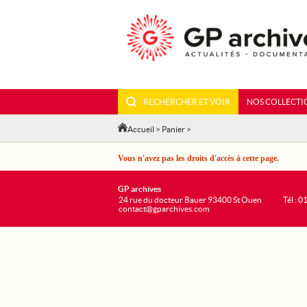
RECHERCHER ET VOIR
NOS COLLECTI
Accueil
>
Panier
>
Vous n'avez pas les droits d'accès à cette page.
GP archives
24 rue du docteur Bauer 93400 St Ouen
Tél : 0
contact@gparchives.com