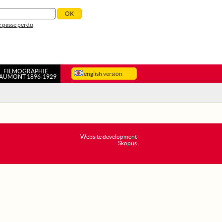
 passe perdu
FILMOGRAPHIE
english version
AUMONT 1896-1929
Website development
Skopus