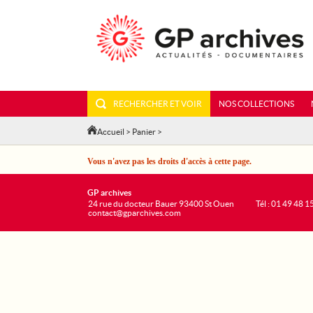
RECHERCHER ET VOIR
NOS COLLECTIONS
Accueil
>
Panier
>
Vous n'avez pas les droits d'accès à cette page.
GP archives
24 rue du docteur Bauer 93400 St Ouen
Tél : 01 49 48 1
contact@gparchives.com