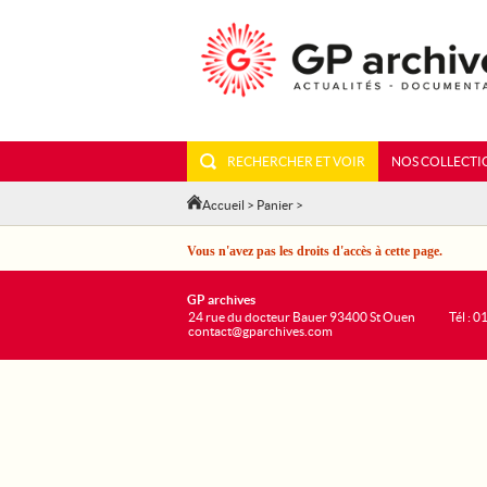
RECHERCHER ET VOIR
NOS COLLECTI
Accueil
>
Panier
>
Vous n'avez pas les droits d'accès à cette page.
GP archives
24 rue du docteur Bauer 93400 St Ouen
Tél : 0
contact@gparchives.com