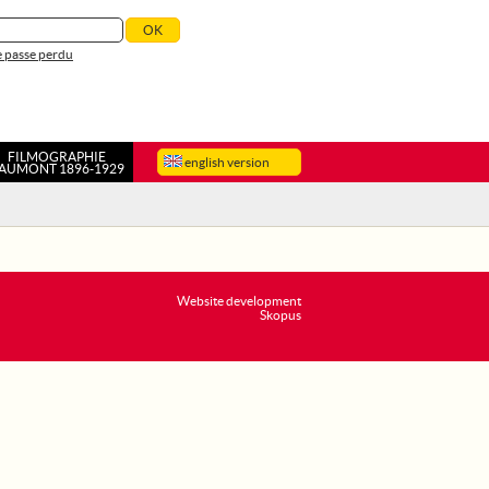
 passe perdu
FILMOGRAPHIE
english version
AUMONT 1896-1929
Website development
Skopus