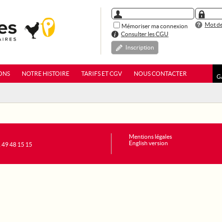
Mot de
Mémoriser ma connexion
Consulter les CGU
Inscription
ONS
NOTRE HISTOIRE
TARIFS ET CGV
NOUS CONTACTER
G
Mentions légales
English version
1 49 48 15 15