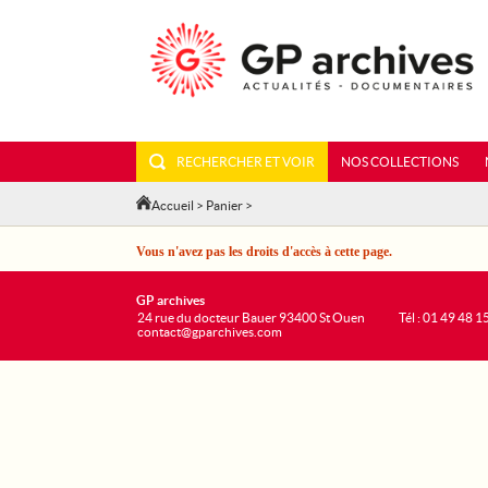
RECHERCHER ET VOIR
NOS COLLECTIONS
Accueil
>
Panier
>
Vous n'avez pas les droits d'accès à cette page.
GP archives
24 rue du docteur Bauer 93400 St Ouen
Tél : 01 49 48 1
contact@gparchives.com