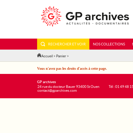
RECHERCHER ET VOIR
NOS COLLECTIONS
Accueil
>
Panier
>
Vous n'avez pas les droits d'accès à cette page.
GP archives
24 rue du docteur Bauer 93400 St Ouen
Tél : 01 49 48 1
contact@gparchives.com