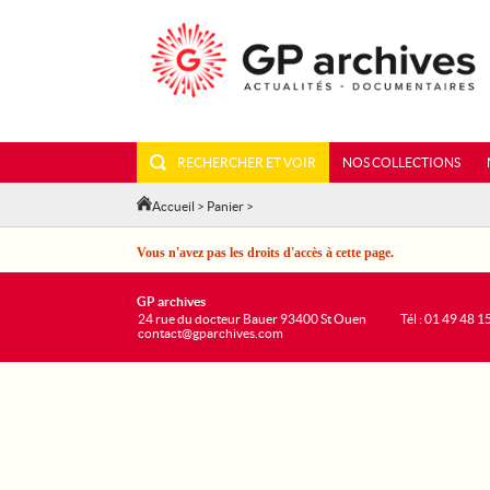
RECHERCHER ET VOIR
NOS COLLECTIONS
Accueil
>
Panier
>
Vous n'avez pas les droits d'accès à cette page.
GP archives
24 rue du docteur Bauer 93400 St Ouen
Tél : 01 49 48 1
contact@gparchives.com