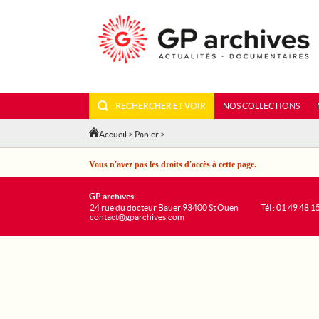
RECHERCHER ET VOIR
NOS COLLECTIONS
Accueil
>
Panier
>
Vous n'avez pas les droits d'accès à cette page.
GP archives
24 rue du docteur Bauer 93400 St Ouen
Tél : 01 49 48 1
contact@gparchives.com