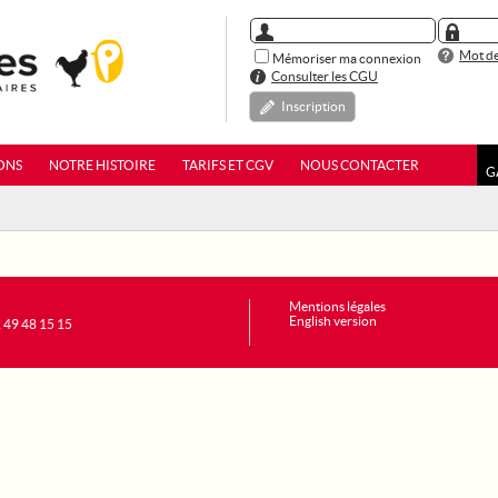
Mot de
Mémoriser ma connexion
Consulter les CGU
Inscription
ONS
NOTRE HISTOIRE
TARIFS ET CGV
NOUS CONTACTER
G
Mentions légales
English version
1 49 48 15 15