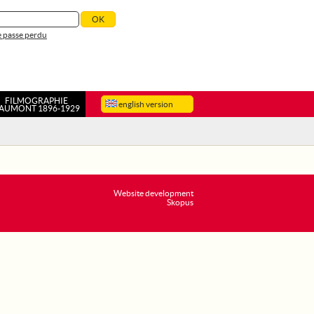
 passe perdu
FILMOGRAPHIE
english version
AUMONT 1896-1929
Website development
Skopus