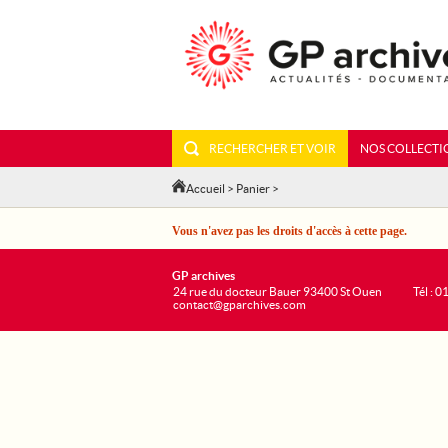
RECHERCHER ET VOIR
NOS COLLECTI
Accueil
>
Panier
>
Vous n'avez pas les droits d'accès à cette page.
GP archives
24 rue du docteur Bauer 93400 St Ouen
Tél : 0
contact@gparchives.com