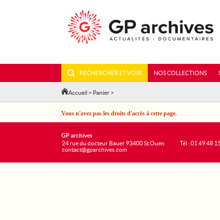
RECHERCHER ET VOIR
NOS COLLECTIONS
Accueil
>
Panier
>
Vous n'avez pas les droits d'accès à cette page.
GP archives
24 rue du docteur Bauer 93400 St Ouen
Tél : 01 49 48 1
contact@gparchives.com