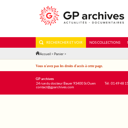
RECHERCHER ET VOIR
NOS COLLECTIONS
Accueil
>
Panier
>
Vous n'avez pas les droits d'accès à cette page.
GP archives
24 rue du docteur Bauer 93400 St Ouen
Tél : 01 49 48 1
contact@gparchives.com