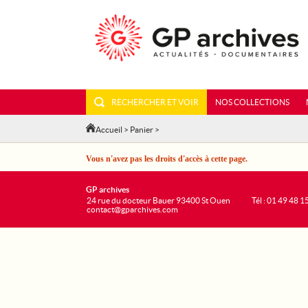
RECHERCHER ET VOIR
NOS COLLECTIONS
Accueil
>
Panier
>
Vous n'avez pas les droits d'accès à cette page.
GP archives
24 rue du docteur Bauer 93400 St Ouen
Tél : 01 49 48 1
contact@gparchives.com