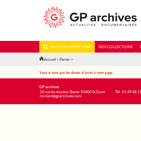
RECHERCHER ET VOIR
NOS COLLECTIONS
Accueil
>
Panier
>
Vous n'avez pas les droits d'accès à cette page.
GP archives
24 rue du docteur Bauer 93400 St Ouen
Tél : 01 49 48 1
contact@gparchives.com