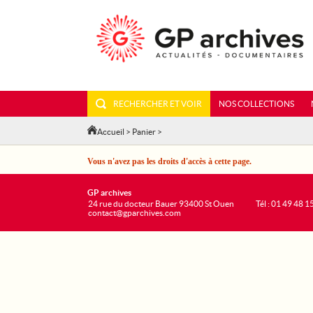
RECHERCHER ET VOIR
NOS COLLECTIONS
Accueil
>
Panier
>
Vous n'avez pas les droits d'accès à cette page.
GP archives
24 rue du docteur Bauer 93400 St Ouen
Tél : 01 49 48 1
contact@gparchives.com