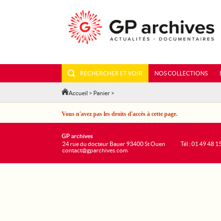
RECHERCHER ET VOIR
NOS COLLECTIONS
Accueil
>
Panier
>
Vous n'avez pas les droits d'accès à cette page.
GP archives
24 rue du docteur Bauer 93400 St Ouen
Tél : 01 49 48 1
contact@gparchives.com