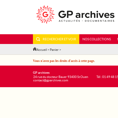
RECHERCHER ET VOIR
NOS COLLECTIONS
Accueil
>
Panier
>
Vous n'avez pas les droits d'accès à cette page.
GP archives
24 rue du docteur Bauer 93400 St Ouen
Tél : 01 49 48 1
contact@gparchives.com