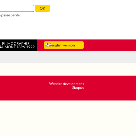
 passe perdu
FILMOGRAPHIE
english version
AUMONT 1896-1929
Website development
Skopus