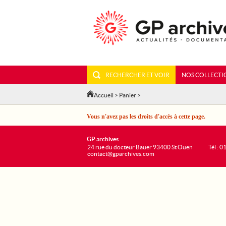
RECHERCHER ET VOIR
NOS COLLECTI
Accueil
>
Panier
>
Vous n'avez pas les droits d'accès à cette page.
GP archives
24 rue du docteur Bauer 93400 St Ouen
Tél : 0
contact@gparchives.com