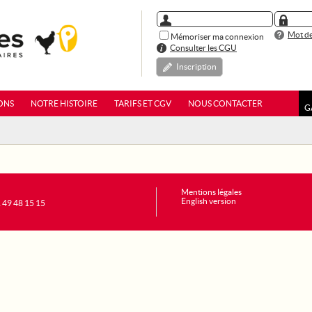
Mot de
Mémoriser ma connexion
Consulter les CGU
Inscription
ONS
NOTRE HISTOIRE
TARIFS ET CGV
NOUS CONTACTER
G
Mentions légales
English version
1 49 48 15 15