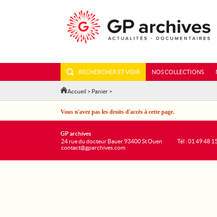
RECHERCHER ET VOIR
NOS COLLECTIONS
Accueil
>
Panier
>
Vous n'avez pas les droits d'accès à cette page.
GP archives
24 rue du docteur Bauer 93400 St Ouen
Tél : 01 49 48 1
contact@gparchives.com