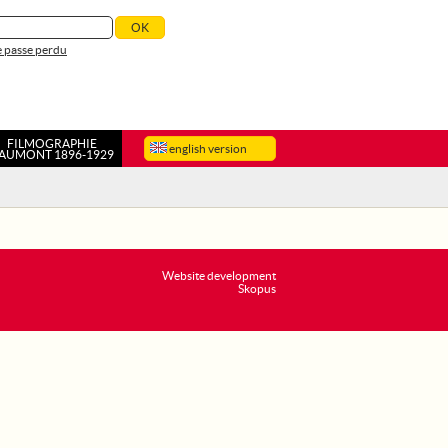
 passe perdu
FILMOGRAPHIE
english version
AUMONT 1896-1929
Website development
Skopus