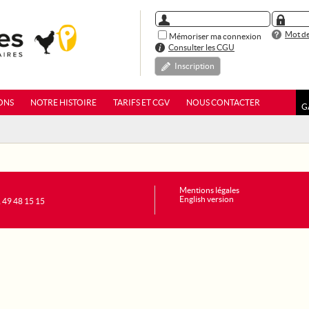
Mot de
Mémoriser ma connexion
Consulter les CGU
Inscription
ONS
NOTRE HISTOIRE
TARIFS ET CGV
NOUS CONTACTER
G
Mentions légales
English version
1 49 48 15 15