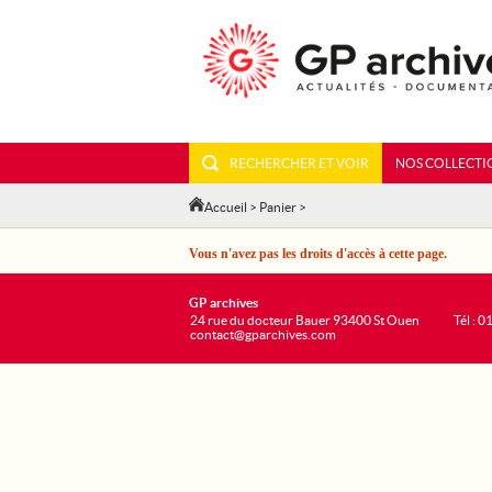
RECHERCHER ET VOIR
NOS COLLECTI
Accueil
>
Panier
>
Vous n'avez pas les droits d'accès à cette page.
GP archives
24 rue du docteur Bauer 93400 St Ouen
Tél : 0
contact@gparchives.com