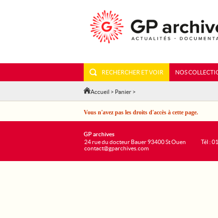
RECHERCHER ET VOIR
NOS COLLECTI
Accueil
>
Panier
>
Vous n'avez pas les droits d'accès à cette page.
GP archives
24 rue du docteur Bauer 93400 St Ouen
Tél : 0
contact@gparchives.com