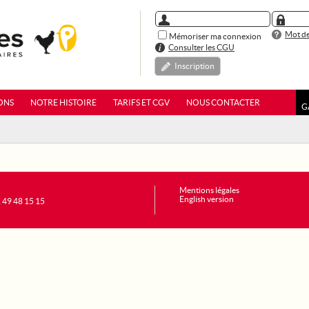
Mot de
Mémoriser ma connexion
Consulter les CGU
Inscription
ONS
NOTRE HISTOIRE
TARIFS ET CGV
NOUS CONTACTER
G
Mentions légales
English version
1 49 48 15 15