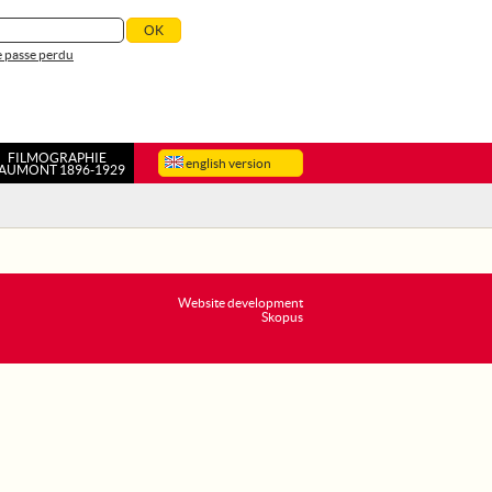
 passe perdu
FILMOGRAPHIE
english version
AUMONT 1896-1929
Website development
Skopus