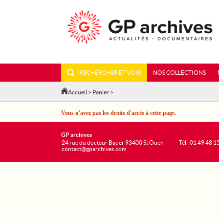
RECHERCHER ET VOIR
NOS COLLECTIONS
Accueil
>
Panier
>
Vous n'avez pas les droits d'accès à cette page.
GP archives
24 rue du docteur Bauer 93400 St Ouen
Tél : 01 49 48 1
contact@gparchives.com