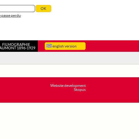
 passe perdu
FILMOGRAPHIE
english version
AUMONT 1896-1929
Website development
Skopus