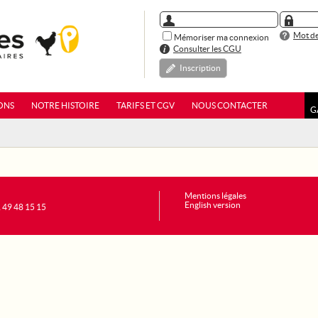
Mot de
Mémoriser ma connexion
Consulter les CGU
Inscription
ONS
NOTRE HISTOIRE
TARIFS ET CGV
NOUS CONTACTER
G
Mentions légales
English version
1 49 48 15 15