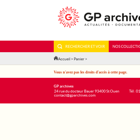
RECHERCHER ET VOIR
NOS COLLECTI
Accueil
>
Panier
>
Vous n'avez pas les droits d'accès à cette page.
GP archives
24 rue du docteur Bauer 93400 St Ouen
Tél : 0
contact@gparchives.com