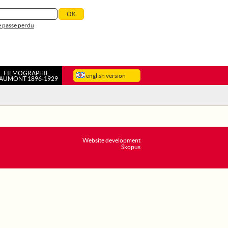
 passe perdu
FILMOGRAPHIE
english version
AUMONT 1896-1929
Website development
Skopus