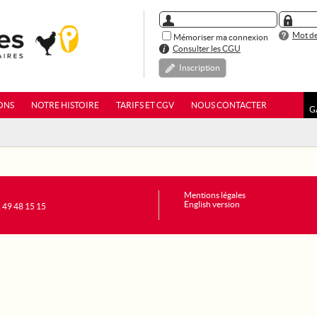
Mot de
Mémoriser ma connexion
Consulter les CGU
Inscription
ONS
NOTRE HISTOIRE
TARIFS ET CGV
NOUS CONTACTER
G
Mentions légales
English version
1 49 48 15 15