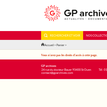
RECHERCHER ET VOIR
NOS COLLECTI
Accueil
>
Panier
>
Vous n'avez pas les droits d'accès à cette page.
GP archives
24 rue du docteur Bauer 93400 St Ouen
Tél : 0
contact@gparchives.com