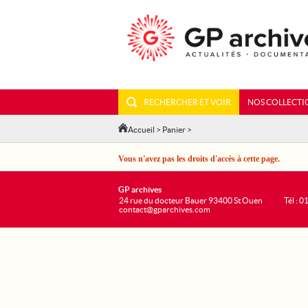
RECHERCHER ET VOIR
NOS COLLECTI
Accueil
>
Panier
>
Vous n'avez pas les droits d'accès à cette page.
GP archives
24 rue du docteur Bauer 93400 St Ouen
Tél : 0
contact@gparchives.com