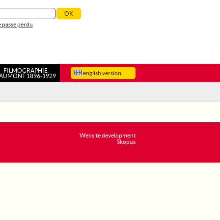
 passe perdu
FILMOGRAPHIE
english version
AUMONT 1896-1929
Website development
Skopus