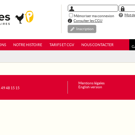
Mot de
Mémoriser ma connexion
Consulter les CGU
Inscription
ONS
NOTRE HISTOIRE
TARIFS ET CGV
NOUS CONTACTER
G
Mentions légales
English version
1 49 48 15 15