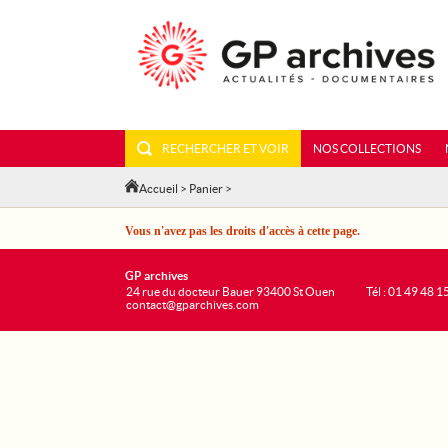
RECHERCHER ET VOIR
NOS COLLECTIONS
Accueil
>
Panier
>
Vous n'avez pas les droits d'accès à cette page.
GP archives
24 rue du docteur Bauer 93400 St Ouen
Tél : 01 49 48 1
contact@gparchives.com