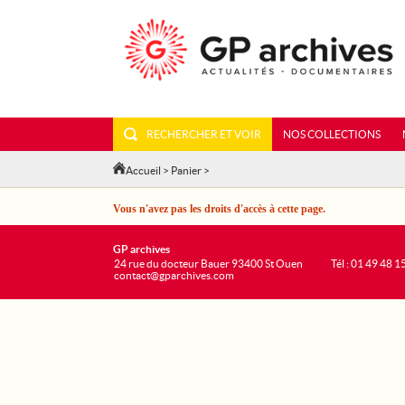
RECHERCHER ET VOIR
NOS COLLECTIONS
Accueil
>
Panier
>
Vous n'avez pas les droits d'accès à cette page.
GP archives
24 rue du docteur Bauer 93400 St Ouen
Tél : 01 49 48 1
contact@gparchives.com