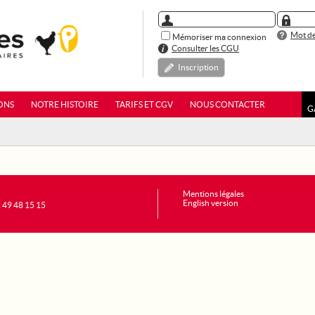
Mot de
Mémoriser ma connexion
Consulter les CGU
Inscription
ONS
NOTRE HISTOIRE
TARIFS ET CGV
NOUS CONTACTER
G
Mentions légales
English version
1 49 48 15 15