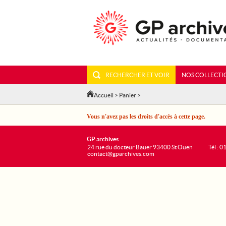
RECHERCHER ET VOIR
NOS COLLECTI
Accueil
>
Panier
>
Vous n'avez pas les droits d'accès à cette page.
GP archives
24 rue du docteur Bauer 93400 St Ouen
Tél : 0
contact@gparchives.com