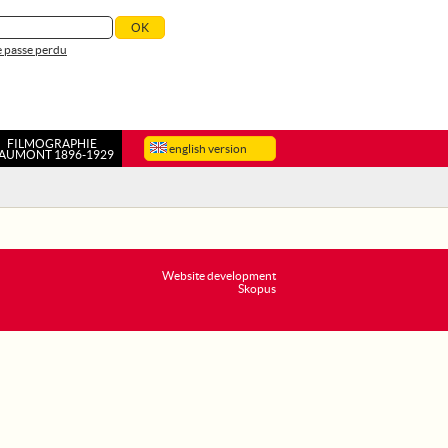
 passe perdu
FILMOGRAPHIE
english version
AUMONT 1896-1929
Website development
Skopus