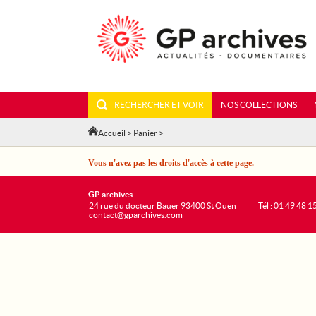
RECHERCHER ET VOIR
NOS COLLECTIONS
Accueil
>
Panier
>
Vous n'avez pas les droits d'accès à cette page.
GP archives
24 rue du docteur Bauer 93400 St Ouen
Tél : 01 49 48 1
contact@gparchives.com