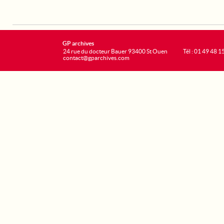
GP archives
24 rue du docteur Bauer 93400 St Ouen
Tél : 01 49 48 1
contact@gparchives.com