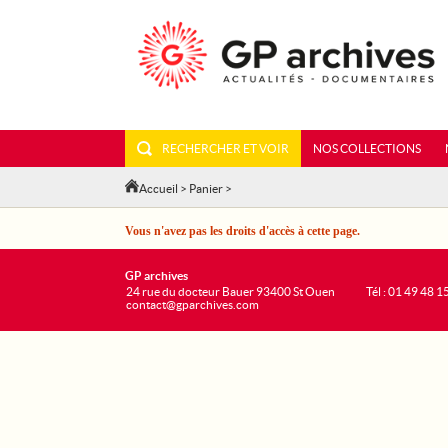
RECHERCHER ET VOIR
NOS COLLECTIONS
Accueil
>
Panier
>
Vous n'avez pas les droits d'accès à cette page.
GP archives
24 rue du docteur Bauer 93400 St Ouen
Tél : 01 49 48 1
contact@gparchives.com