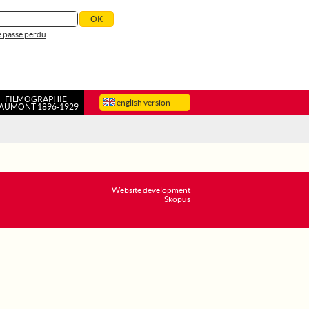
 passe perdu
FILMOGRAPHIE
english version
AUMONT 1896-1929
Website development
Skopus