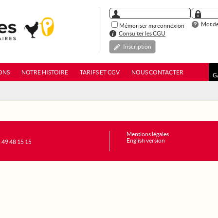
Mot de
Mémoriser ma connexion
Consulter les CGU
Inscription
ONS
NOTRE HISTOIRE
TARIFS ET CGV
NOUS CONTACTER
G
Mentions légales
English version
1 49 48 15 15