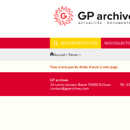
RECHERCHER ET VOIR
NOS COLLECTI
Accueil
>
Panier
>
Vous n'avez pas les droits d'accès à cette page.
GP archives
24 rue du docteur Bauer 93400 St Ouen
Tél : 0
contact@gparchives.com