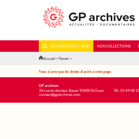
RECHERCHER ET VOIR
NOS COLLECTIONS
Accueil
>
Panier
>
Vous n'avez pas les droits d'accès à cette page.
GP archives
24 rue du docteur Bauer 93400 St Ouen
Tél : 01 49 48 1
contact@gparchives.com