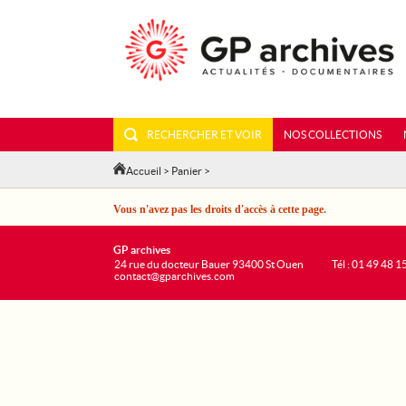
RECHERCHER ET VOIR
NOS COLLECTIONS
Accueil
>
Panier
>
Vous n'avez pas les droits d'accès à cette page.
GP archives
24 rue du docteur Bauer 93400 St Ouen
Tél : 01 49 48 1
contact@gparchives.com