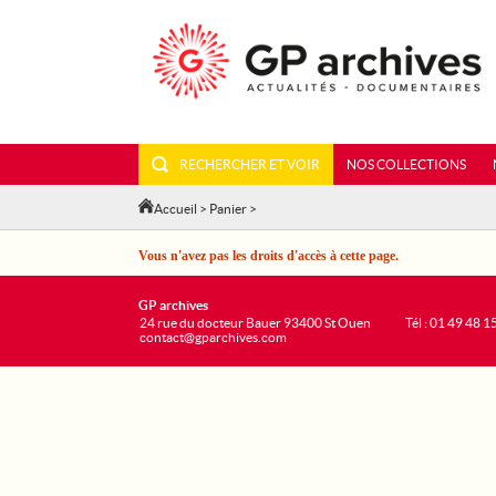
RECHERCHER ET VOIR
NOS COLLECTIONS
Accueil
>
Panier
>
Vous n'avez pas les droits d'accès à cette page.
GP archives
24 rue du docteur Bauer 93400 St Ouen
Tél : 01 49 48 1
contact@gparchives.com