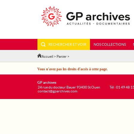
RECHERCHER ET VOIR
NOS COLLECTIONS
Accueil
>
Panier
>
Vous n'avez pas les droits d'accès à cette page.
GP archives
24 rue du docteur Bauer 93400 St Ouen
Tél : 01 49 48 1
contact@gparchives.com