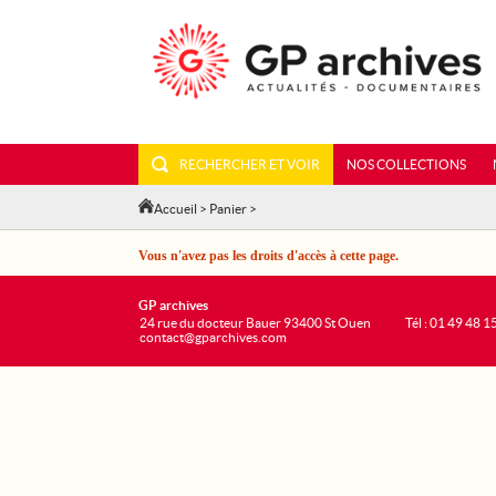
RECHERCHER ET VOIR
NOS COLLECTIONS
Accueil
>
Panier
>
Vous n'avez pas les droits d'accès à cette page.
GP archives
24 rue du docteur Bauer 93400 St Ouen
Tél : 01 49 48 1
contact@gparchives.com