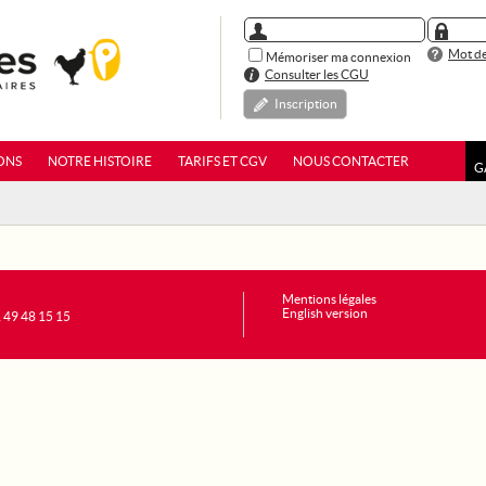
Mot de
Mémoriser ma connexion
Consulter les CGU
Inscription
ONS
NOTRE HISTOIRE
TARIFS ET CGV
NOUS CONTACTER
G
Mentions légales
English version
1 49 48 15 15