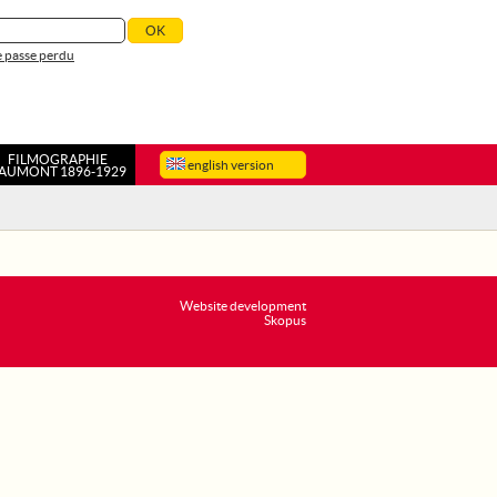
 passe perdu
FILMOGRAPHIE
english version
AUMONT 1896-1929
Website development
Skopus