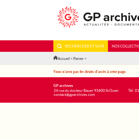
RECHERCHER ET VOIR
NOS COLLECTI
Accueil
>
Panier
>
Vous n'avez pas les droits d'accès à cette page.
GP archives
24 rue du docteur Bauer 93400 St Ouen
Tél : 0
contact@gparchives.com