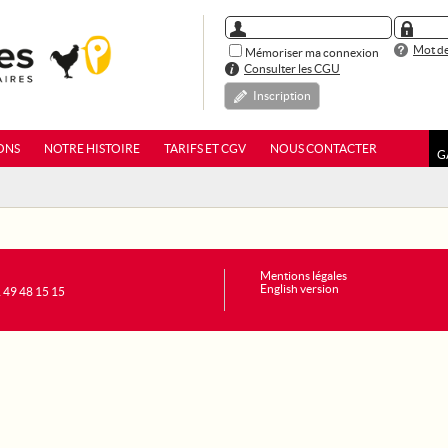
Mot de
Mémoriser ma connexion
Consulter les CGU
Inscription
ONS
NOTRE HISTOIRE
TARIFS ET CGV
NOUS CONTACTER
G
Mentions légales
English version
1 49 48 15 15