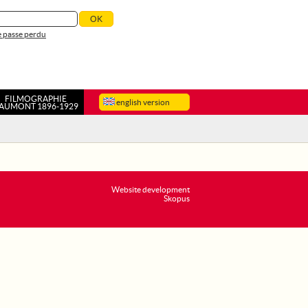
 passe perdu
FILMOGRAPHIE
english version
AUMONT 1896-1929
Website development
Skopus