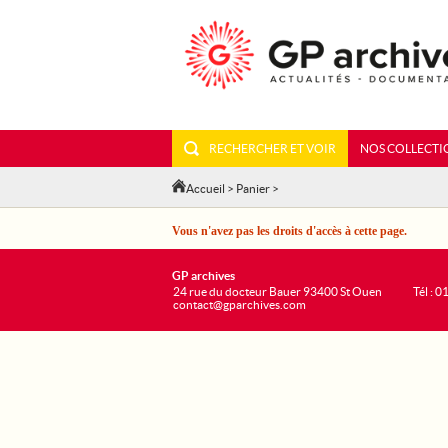
RECHERCHER ET VOIR
NOS COLLECTI
Accueil
>
Panier
>
Vous n'avez pas les droits d'accès à cette page.
GP archives
24 rue du docteur Bauer 93400 St Ouen
Tél : 0
contact@gparchives.com