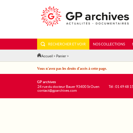
RECHERCHER ET VOIR
NOS COLLECTIONS
Accueil
>
Panier
>
Vous n'avez pas les droits d'accès à cette page.
GP archives
24 rue du docteur Bauer 93400 St Ouen
Tél : 01 49 48 1
contact@gparchives.com