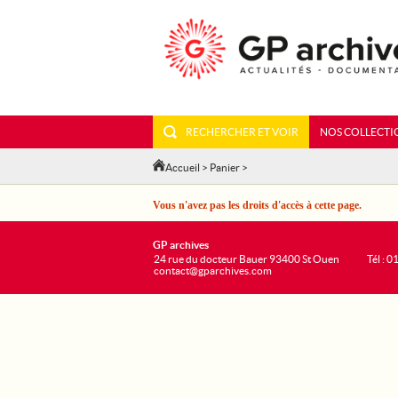
RECHERCHER ET VOIR
NOS COLLECTI
Accueil
>
Panier
>
Vous n'avez pas les droits d'accès à cette page.
GP archives
24 rue du docteur Bauer 93400 St Ouen
Tél : 0
contact@gparchives.com