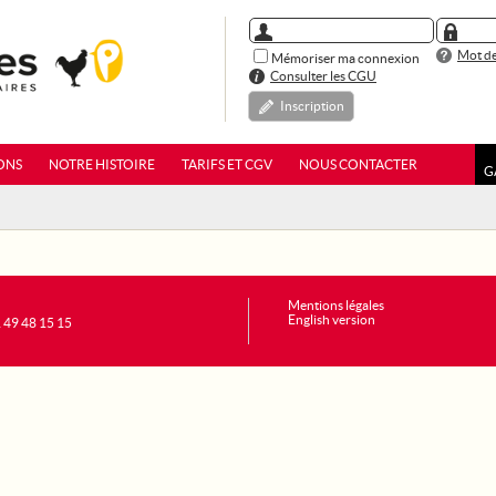
Mot de
Mémoriser ma connexion
Consulter les CGU
Inscription
ONS
NOTRE HISTOIRE
TARIFS ET CGV
NOUS CONTACTER
G
Mentions légales
English version
1 49 48 15 15