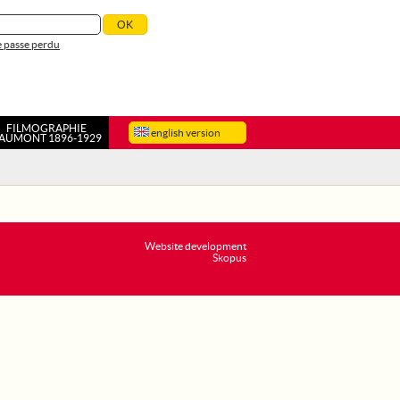
 passe perdu
FILMOGRAPHIE
english version
AUMONT 1896-1929
Website development
Skopus