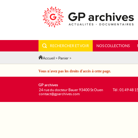
RECHERCHER ET VOIR
NOS COLLECTIONS
Accueil
>
Panier
>
Vous n'avez pas les droits d'accès à cette page.
GP archives
24 rue du docteur Bauer 93400 St Ouen
Tél : 01 49 48 1
contact@gparchives.com