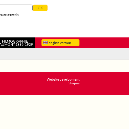
 passe perdu
FILMOGRAPHIE
english version
AUMONT 1896-1929
Website development
Skopus