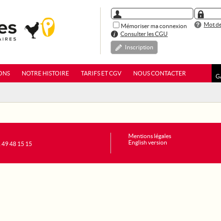
Mot de
Mémoriser ma connexion
Consulter les CGU
Inscription
ONS
NOTRE HISTOIRE
TARIFS ET CGV
NOUS CONTACTER
G
Mentions légales
English version
1 49 48 15 15