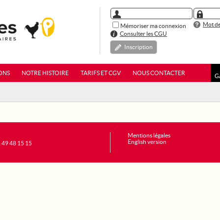
Mot de
Mémoriser ma connexion
Consulter les CGU
Inscription
ONS
NOTRE HISTOIRE
TARIFS ET CGV
NOUS CONTACTER
G
Mentions légales
English version
1 49 48 15 15