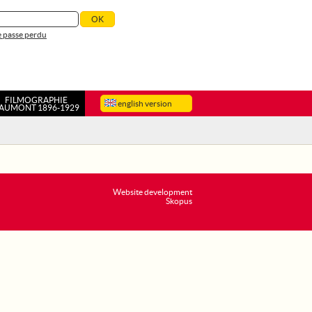
 passe perdu
FILMOGRAPHIE
english version
AUMONT 1896-1929
Website development
Skopus