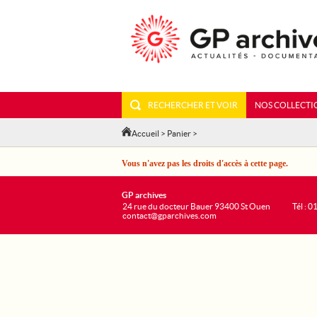
RECHERCHER ET VOIR
NOS COLLECTI
Accueil
>
Panier
>
Vous n'avez pas les droits d'accès à cette page.
GP archives
24 rue du docteur Bauer 93400 St Ouen
Tél : 0
contact@gparchives.com