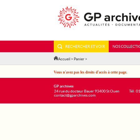
RECHERCHER ET VOIR
NOS COLLECTI
Accueil
>
Panier
>
Vous n'avez pas les droits d'accès à cette page.
GP archives
24 rue du docteur Bauer 93400 St Ouen
Tél : 0
contact@gparchives.com