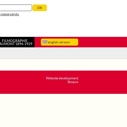
 passe perdu
FILMOGRAPHIE
english version
AUMONT 1896-1929
Website development
Skopus