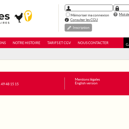
Mot de
Mémoriser ma connexion
Consulter les CGU
Inscription
ONS
NOTRE HISTOIRE
TARIFS ET CGV
NOUS CONTACTER
G
Mentions légales
English version
1 49 48 15 15