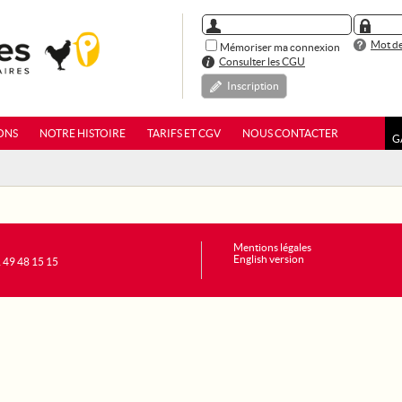
Mot de
Mémoriser ma connexion
Consulter les CGU
Inscription
ONS
NOTRE HISTOIRE
TARIFS ET CGV
NOUS CONTACTER
G
Mentions légales
English version
1 49 48 15 15