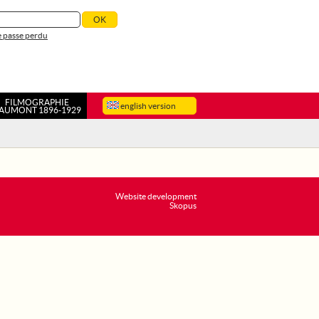
 passe perdu
FILMOGRAPHIE
english version
AUMONT 1896-1929
Website development
Skopus