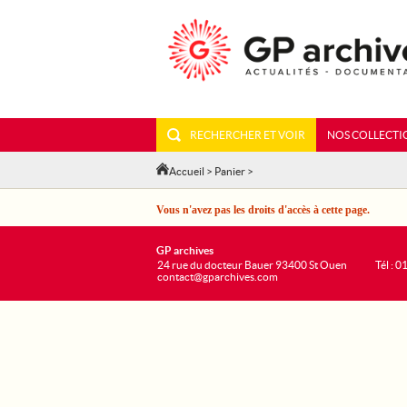
RECHERCHER ET VOIR
NOS COLLECTI
Accueil
>
Panier
>
Vous n'avez pas les droits d'accès à cette page.
GP archives
24 rue du docteur Bauer 93400 St Ouen
Tél : 0
contact@gparchives.com