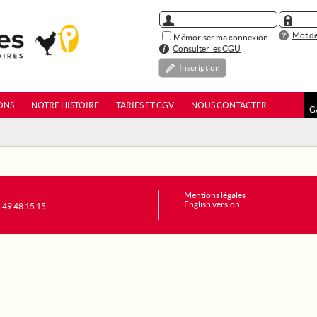
Mot de
Mémoriser ma connexion
Consulter les CGU
Inscription
ONS
NOTRE HISTOIRE
TARIFS ET CGV
NOUS CONTACTER
G
Mentions légales
English version
1 49 48 15 15