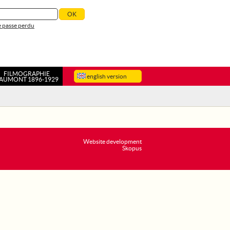
 passe perdu
FILMOGRAPHIE
english version
AUMONT 1896-1929
Website development
Skopus