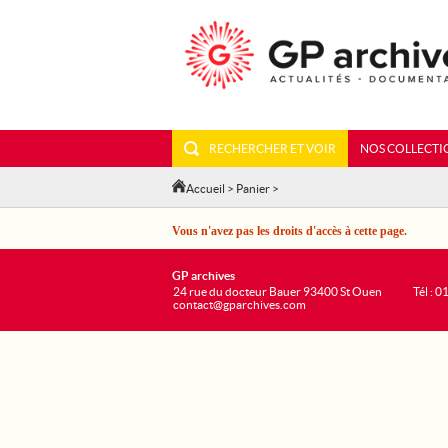
RECHERCHER ET VOIR
NOS COLLECTI
Accueil
>
Panier
>
Vous n'avez pas les droits d'accès à cette page.
GP archives
24 rue du docteur Bauer 93400 St Ouen
Tél : 0
contact@gparchives.com