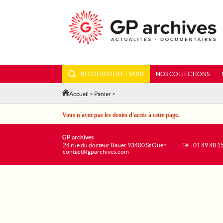
RECHERCHER ET VOIR
NOS COLLECTIONS
Accueil
>
Panier
>
Vous n'avez pas les droits d'accès à cette page.
GP archives
24 rue du docteur Bauer 93400 St Ouen
Tél : 01 49 48 1
contact@gparchives.com