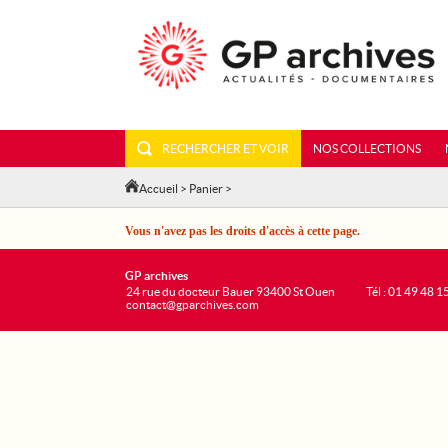
RECHERCHER ET VOIR
NOS COLLECTIONS
Accueil
>
Panier
>
Vous n'avez pas les droits d'accès à cette page.
GP archives
24 rue du docteur Bauer 93400 St Ouen
Tél : 01 49 48 1
contact@gparchives.com