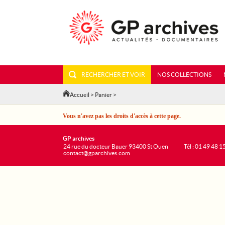
RECHERCHER ET VOIR
NOS COLLECTIONS
Accueil
>
Panier
>
Vous n'avez pas les droits d'accès à cette page.
GP archives
24 rue du docteur Bauer 93400 St Ouen
Tél : 01 49 48 1
contact@gparchives.com