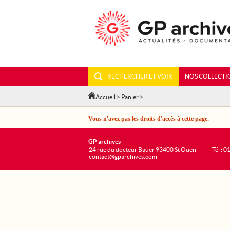
RECHERCHER ET VOIR
NOS COLLECTI
Accueil
>
Panier
>
Vous n'avez pas les droits d'accès à cette page.
GP archives
24 rue du docteur Bauer 93400 St Ouen
Tél : 0
contact@gparchives.com