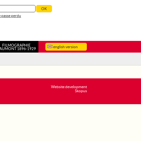
 passe perdu
FILMOGRAPHIE
english version
AUMONT 1896-1929
Website development
Skopus