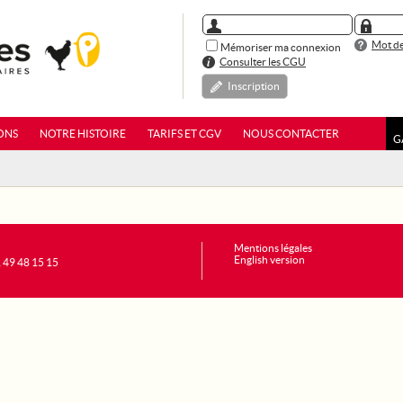
Mot de
Mémoriser ma connexion
Consulter les CGU
Inscription
ONS
NOTRE HISTOIRE
TARIFS ET CGV
NOUS CONTACTER
G
Mentions légales
English version
1 49 48 15 15