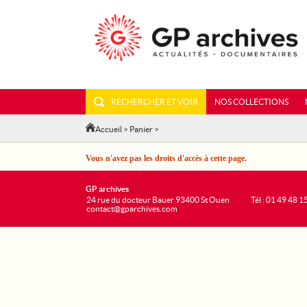
RECHERCHER ET VOIR
NOS COLLECTIONS
Accueil
>
Panier
>
Vous n'avez pas les droits d'accès à cette page.
GP archives
24 rue du docteur Bauer 93400 St Ouen
Tél : 01 49 48 1
contact@gparchives.com